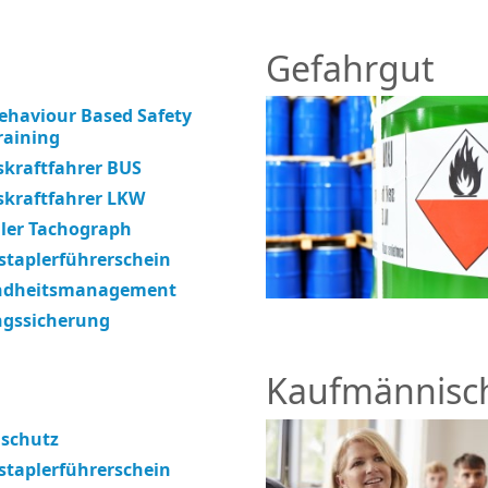
Gefahrgut
ehaviour Based Safety
raining
skraftfahrer BUS
skraftfahrer LKW
aler Tachograph
staplerführerschein
ndheitsmanagement
gssicherung
Kaufmännisc
schutz
staplerführerschein