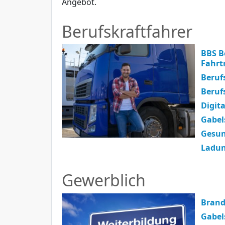
Angebot.
Berufskraftfahrer
BBS B
Fahrt
Beruf
Beruf
Digit
Gabel
Gesu
Ladun
Gewerblich
Brand
Gabel