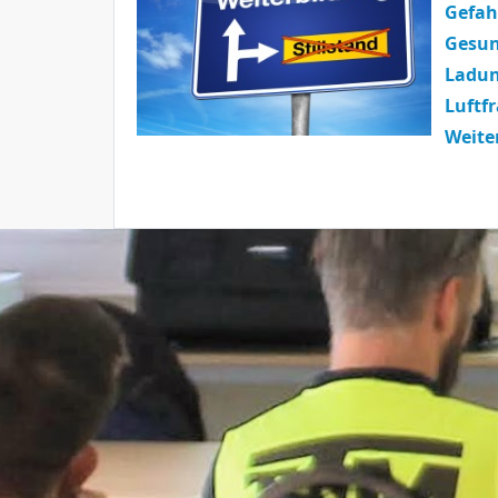
Gefah
Gesu
Ladun
Luftf
Weite