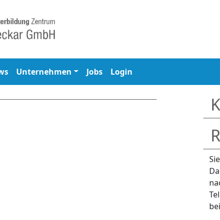
ws
Unternehmen
Jobs
Login
K
R
Si
Da
na
Te
be