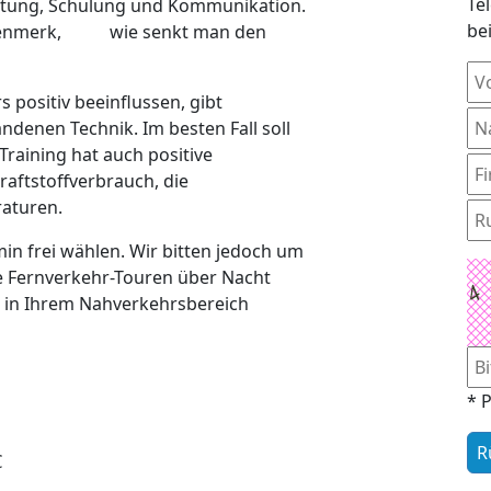
Te
chtung, Schulung und Kommunikation.
be
 Augenmerk, wie senkt man den
s positiv beeinflussen, gibt
denen Technik. Im besten Fall soll
Training hat auch positive
aftstoffverbrauch, die
aturen.
in frei wählen. Wir bitten jedoch um
ne Fernverkehr-Touren über Nacht
en in Ihrem Nahverkehrsbereich
* P
€