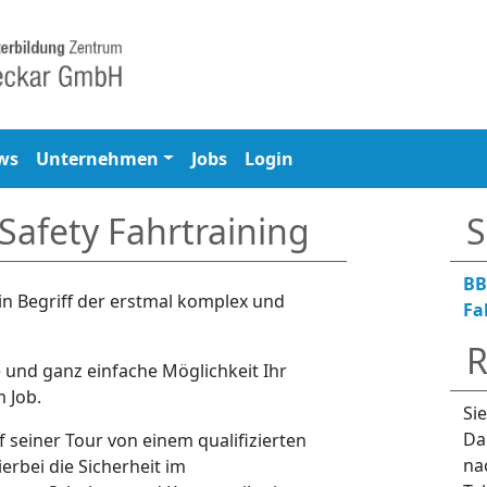
ws
Unternehmen
Jobs
Login
Safety Fahrtraining
S
BB
in Begriff der erstmal komplex und
Fa
R
e und ganz einfache Möglichkeit Ihr
m Job.
Si
Da
f seiner Tour von einem qualifizierten
na
ierbei die Sicherheit im