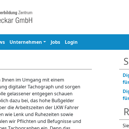
ws
Unternehmen
Jobs
Login
S
Di
n Ihnen im Umgang mit einem
fü
gung digitaler Tachograph und sorgen
Di
olle gelassener entgegen schauen
fü
ich dazu bei, das hohe Bußgelder
er die Arbeitszeiten der LKW Fahrer
R
n wie Lenk und Ruhezeiten sowie
ulen wir Pflichten und Befugnisse und
Si
eines Tachographen ein. Denn das