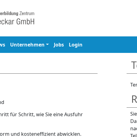
ws
Unternehmen
Jobs
Login
T
Te
R
nd
Si
itt für Schritt, wie Sie eine Ausfuhr
Da
na
orm und kosteneffizient abwicklen.
Te