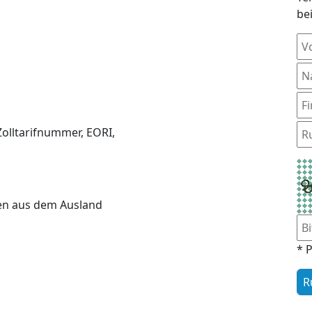
be
Zolltarifnummer, EORI,
en aus dem Ausland
* P