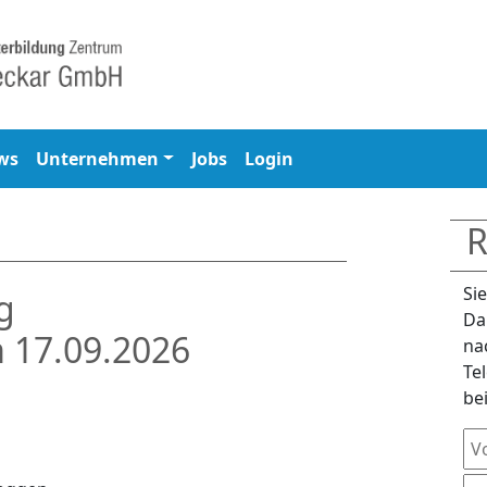
ws
Unternehmen
Jobs
Login
R
Si
g
Da
m 17.09.2026
na
Te
be