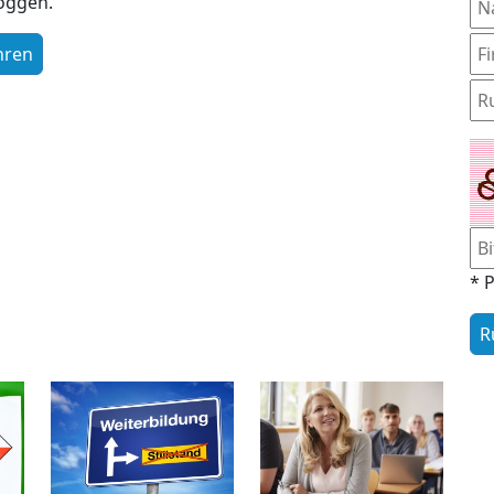
loggen.
* P