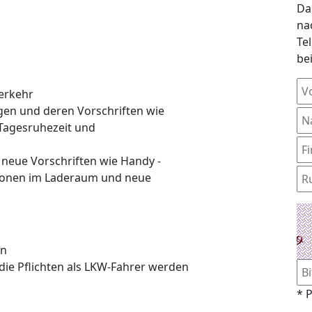
Da
na
Te
be
verkehr
en und deren Vorschriften wie
 Tagesruhezeit und
 neue Vorschriften wie Handy -
sonen im Laderaum und neue
en
ie Pflichten als LKW-Fahrer werden
* P